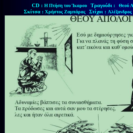
CD :
Τραγούδι
:
Η Πτήση του Ίκαρου
Θεού Α
Σκίτσα :
Στίχοι :
Χρήστος Ζαμπάρας
Αλέξανδρος